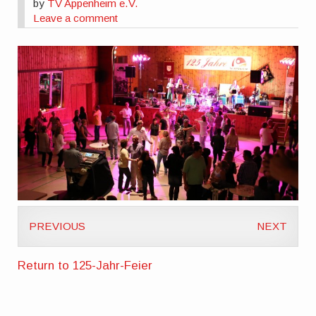
by
TV Appenheim e.V.
Leave a comment
PREVIOUS
NEXT
Return to 125-Jahr-Feier