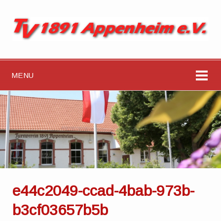
MENU
e44c2049-ccad-4bab-973b-
b3cf03657b5b