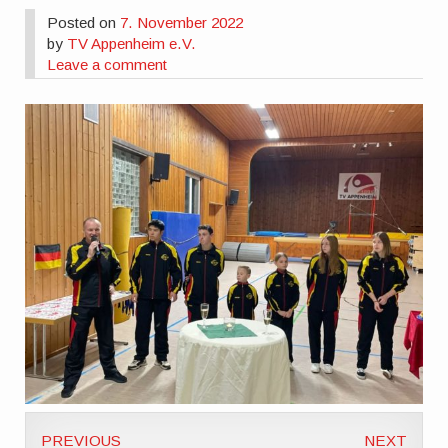
Posted on
7. November 2022
by
TV Appenheim e.V.
Leave a comment
PREVIOUS
NEXT